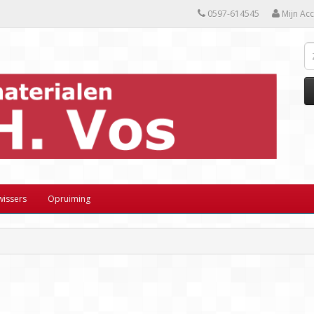
0597-614545
Mijn Ac
wissers
Opruiming