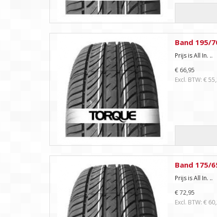
Band 195/7
Prijs is All In. ..
€ 66,95
Excl. BTW: € 55
Band 175/6
Prijs is All In. ..
€ 72,95
Excl. BTW: € 60