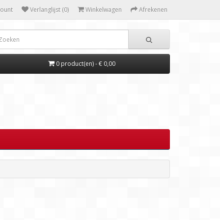
count
Verlanglijst (0)
Winkelwagen
Afrekenen
0 product(en) - € 0,00