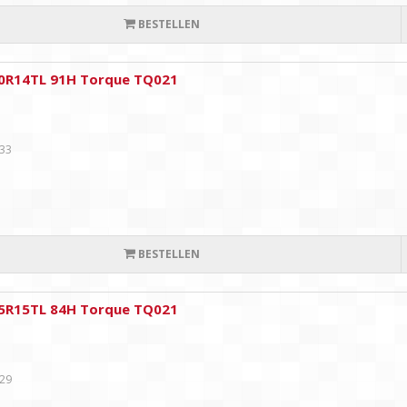
BESTELLEN
0R14TL 91H Torque TQ021
,33
BESTELLEN
5R15TL 84H Torque TQ021
,29