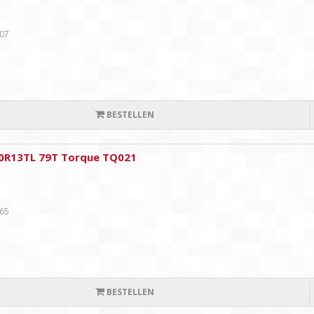
,07
BESTELLEN
0R13TL 79T Torque TQ021
,65
BESTELLEN