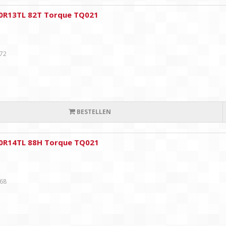
0R13TL 82T Torque TQ021
,72
BESTELLEN
0R14TL 88H Torque TQ021
,68