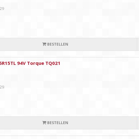
,29
BESTELLEN
5R15TL 94V Torque TQ021
,29
BESTELLEN