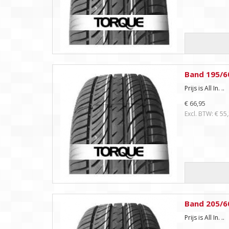
Band 195/6
Prijs is All In. ..
€ 66,95
Excl. BTW: € 55
Band 205/6
Prijs is All In. ..