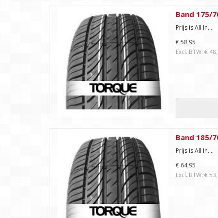
Band 175/7
Prijs is All In. ..
€ 58,95
Excl. BTW: € 48
Band 185/7
Prijs is All In. ..
€ 64,95
Excl. BTW: € 53