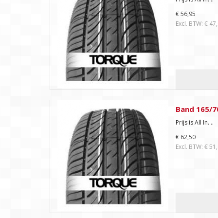
€ 56,95
Excl. BTW: € 47
Band 165/7
Prijs is All In. ..
€ 62,50
Excl. BTW: € 51