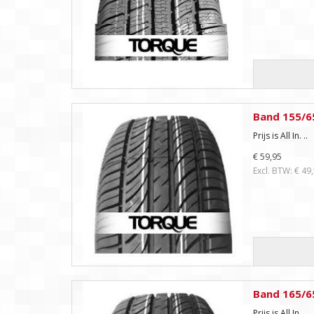
Band 155/6
Prijs is All In. ..
€ 59,95
Excl. BTW: € 49
Band 165/6
Prijs is All In. ..