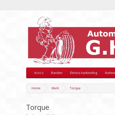
Accu's
Banden
Electra Aanbieding
Ruiten
Home
Merk
Torque
Torque