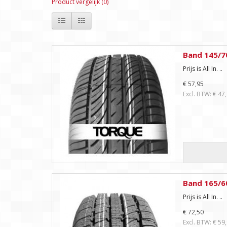
Product vergelijk (0)
Band 145/7
Prijs is All In. ..
€ 57,95
Excl. BTW: € 47
Band 165/6
Prijs is All In. ..
€ 72,50
Excl. BTW: € 59