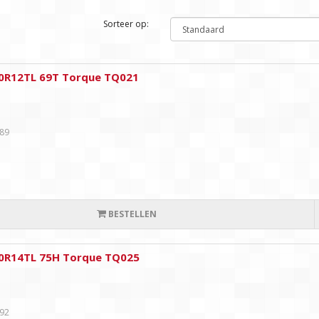
Sorteer op:
0R12TL 69T Torque TQ021
,89
BESTELLEN
0R14TL 75H Torque TQ025
,92