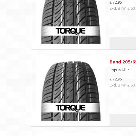
€ 72,95
Excl. BTW: € 60
Band 205/6
Prijs is All In. ..
€ 72,95
Excl. BTW: € 60