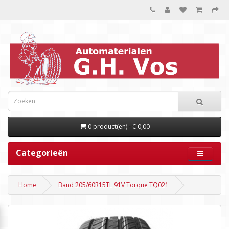
0 product(en) - € 0,00
Categorieën
Home
Band 205/60R15TL 91V Torque TQ021