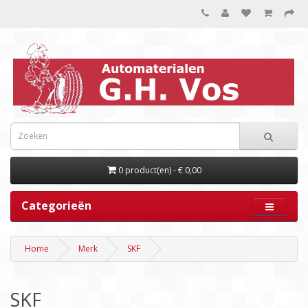
0 product(en) - € 0,00
Categorieën
Home
Merk
SKF
SKF