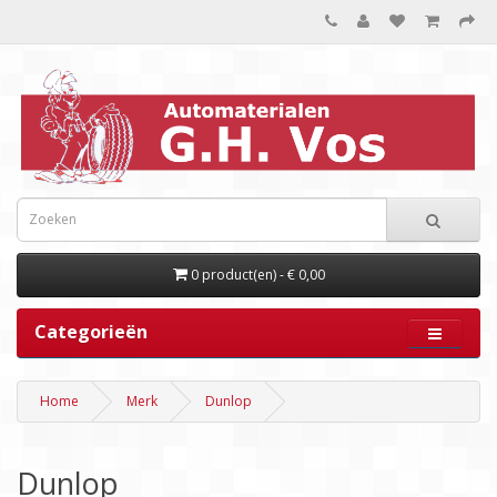
0 product(en) - € 0,00
Categorieën
Home
Merk
Dunlop
Dunlop